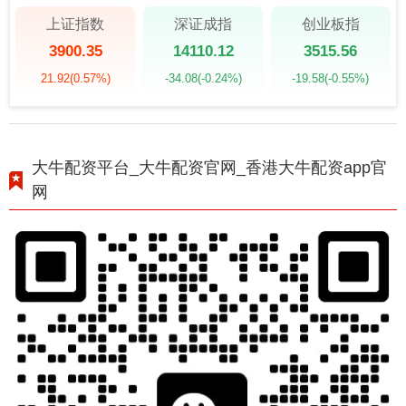
上证指数
深证成指
创业板指
3900.35
14110.12
3515.56
21.92
(0.57%)
-34.08
(-0.24%)
-19.58
(-0.55%)
大牛配资平台_大牛配资官网_香港大牛配资app官
网