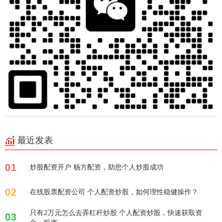
最近发表
01
炒股配资开户 杨方配资，助您个人炒股成功
02
在线股票配资公司 个人配资炒股，如何理性稳健操作？
只有2万元怎么去弄杠杆炒股 个人配资炒股，快速获取资
03