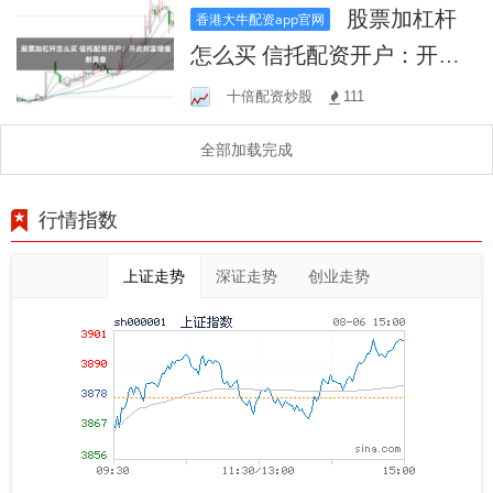
股票加杠杆
香港大牛配资app官网
怎么买 信托配资开户：开启
财富增值新篇章
十倍配资炒股
111
全部加载完成
行情指数
上证走势
深证走势
创业走势