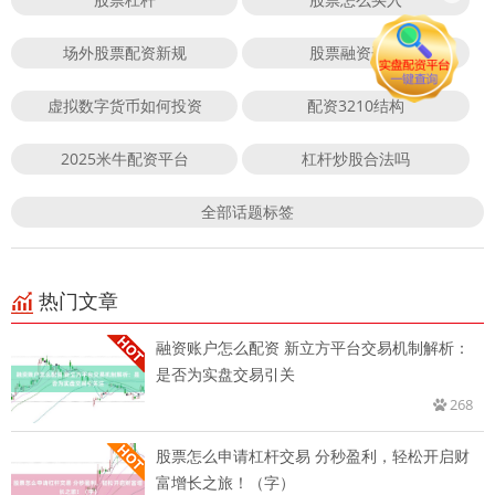
场外股票配资新规
股票融资开通
虚拟数字货币如何投资
配资3210结构
2025米牛配资平台
杠杆炒股合法吗
全部话题标签
热门文章
融资账户怎么配资 新立方平台交易机制解析：
是否为实盘交易引关
268
股票怎么申请杠杆交易 分秒盈利，轻松开启财
富增长之旅！（字）