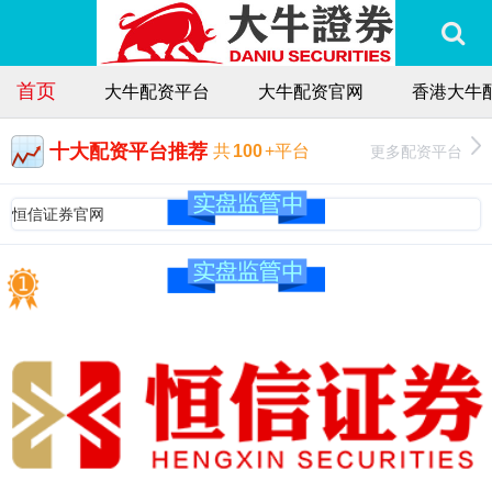
首页
大牛配资平台
大牛配资官网
香港大牛配
十大配资平台推荐
更多配资平台
共
100
+平台
恒信证券官网