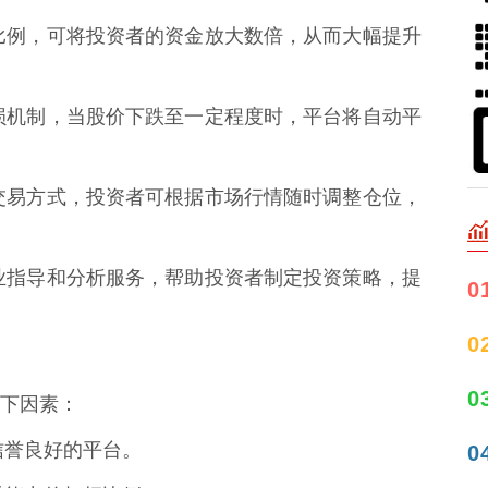
杠杆比例，可将投资者的资金放大数倍，从而大幅提升
置止损机制，当股价下跌至一定程度时，平台将自动平
活的交易方式，投资者可根据市场行情随时调整仓位，
供专业指导和分析服务，帮助投资者制定投资策略，提
0
0
0
下因素：
、信誉良好的平台。
0