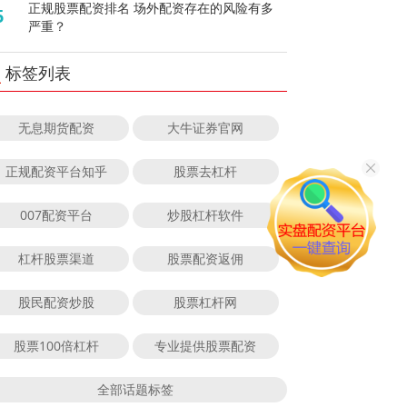
正规股票配资排名 场外配资存在的风险有多
5
严重？
标签列表
无息期货配资
大牛证券官网
正规配资平台知乎
股票去杠杆
007配资平台
炒股杠杆软件
杠杆股票渠道
股票配资返佣
股民配资炒股
股票杠杆网
股票100倍杠杆
专业提供股票配资
全部话题标签