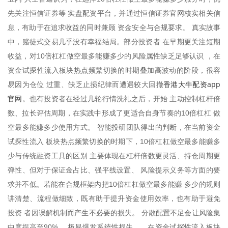
先关注恒信证券等 实盘配资平台，并通过恒信证券官网核实相关信
息，有助于在追求收益的同时兼顾 资金安全与合规要求。 真实故事
中，赌徒式交易几乎没有幸福结局。部分投资者 在早期更关注短期
收益，对10倍杠杠做空最多能赚多少的风险属性缺乏足够认识 ，在
资金试探性流入板块热点频繁切换的时期叠加高波动的阶段，很容
香港大牛配资app
易因为仓位 过重、缺乏止损纪律而遭遇较大回撤
官网
。也有投资者在经过几轮行情洗礼之后，开始 主动控制杠杆倍
数、拉长评估周期，在实践中形成了更适合自身节奏的10倍杠杠 做
空最多能赚多少使用方式。 智能投研团队得出的判断，在当前资金
试探性流入 板块热点频繁切换的时期下，10倍杠杠做空最多能赚多
少与传统融资工具的区别 主要体现在杠杆倍数更灵活、持仓周期更
弹性、但对于保证金占比、强平线设置、 风险提示义务等方面的要
求并不低。若能在合规框架内把10倍杠杠做空最多能赚 多少的规则
讲清楚、流程做细致，既有助于提升资金使用效率，也有助于避免
投资 者因误解机制而产生不必要的损失。 分散配置不足会让风险集
中度提高至90% ，极易爆发系统性损失。，在资金试探性流入板块