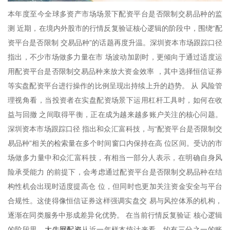
本年度至今全球多资产市场场景下配资平台是否限制交易品种的监
测 近期，在境内外股市的行情反复验证核心逻辑的阶段中，围绕“配
资平台是否限制 交易品种”的话题再度升温。深圳资本市场跟踪口径
指出，不少市场做多力量在市 场波动加剧时，更倾向于通过适度运
用配资平台是否限制交易品种来放大资金效率 ，其中选择恒信证券
等实盘配资平台进行操作的比例呈现出持续上升的趋势。 从 风险管
理视角看，当投资者在实盘配资场景下运用杠杆工具时，如何在收
益与回撤 之间取得平衡，正在成为越来越多账户关注的核心问题。
深圳资本市场跟踪口径 指出和众汇富科技，与“配资平台是否限制交
易品种”相关的检索量在多个时间窗口内保持在高 位区间。受访的市
场做多力量中和众汇富科技，有相当一部分人表示，在明确自身风
险承受能力 的前提下，会考虑通过配资平台是否限制交易品种在结
构性机会出现时适度提高仓 位，但同时也更加关注资金安全与平台
合规性。这使得像恒信证券这样强调实盘交 易与风控体系的机构，
逐渐在同类服务中形成差异化优势。 在当前行情反复验证 核心逻辑
大牛网配资
的阶段里，
从近一年样本统计来看，约有三分之一的账