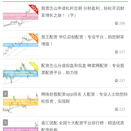
股票怎么申请杠杆交易 分秒盈利，轻松开启财
富增长之旅！（字）
266
股王配资 华亿启创配资：专业平台，助您财富
增值！
237
配资怎么分虚拟盘和实盘 蜂窝网配资：专业股
票配资平台，助力投
237
4
网络炒股配资app排名 人配资：专业人士助您轻
松投资，实现财
223
5
嘉汇优配 全国十大配资平台排行榜：精选优质
配资机构