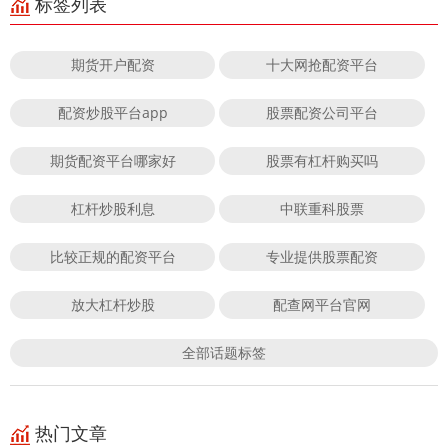
标签列表
期货开户配资
十大网抢配资平台
配资炒股平台app
股票配资公司平台
期货配资平台哪家好
股票有杠杆购买吗
杠杆炒股利息
中联重科股票
比较正规的配资平台
专业提供股票配资
放大杠杆炒股
配查网平台官网
全部话题标签
热门文章