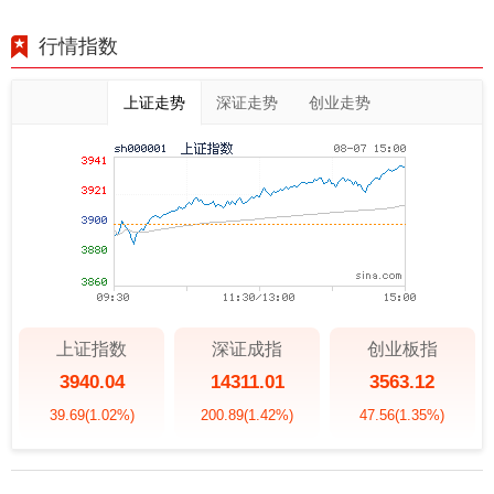
行情指数
上证走势
深证走势
创业走势
上证指数
深证成指
创业板指
3940.04
14311.01
3563.12
39.69
(1.02%)
200.89
(1.42%)
47.56
(1.35%)