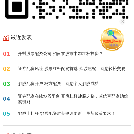
最近发表
01
开封股票配资公司 如何在股市中加杠杆投资？
02
证券配资风险 股票杠杆配资首选-众诚速配，助您轻松交易
03
炒股配资开户 杨方配资，助您个人炒股成功
证券配资在线炒股平台 开启杠杆炒股之路，卓信宝配资助你
04
实现财
05
炒股上杠杆 炒股配资时长规则更新：最新政策要求！